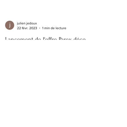
julien jedoux
22 févr. 2023
1 min de lecture
Lancement de l'offre Parex déco
Design
Positionnement, identité visuelle, identité
graphique, déploiement sur l'édition, la sacherie,
les totems, la vidéo,...