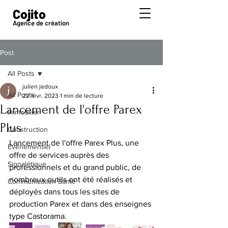
Cojito
Agence de création
Post
All Posts
julien jedoux
All Posts
22 févr. 2023
1 min de lecture
Lancement de l'offre Parex
Immobilier
Plus
Construction
Lancement de l'offre Parex Plus, une 
Événementiel
offre de services auprès des 
Signalétique
professionnels et du grand public, de 
nombreux outils ont été réalisés et 
Communication Santé
déployés dans tous les sites de 
production Parex et dans des enseignes 
type Castorama.