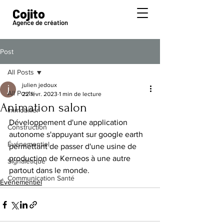
Cojito
Agence de création
Post
All Posts
julien jedoux
All Posts
22 févr. 2023
1 min de lecture
Animation salon
Immobilier
Développement d'une application 
Construction
autonome s'appuyant sur google earth 
Événementiel
permettant de passer d'une usine de 
production de Kerneos à une autre 
Signalétique
partout dans le monde.
Communication Santé
Événementiel