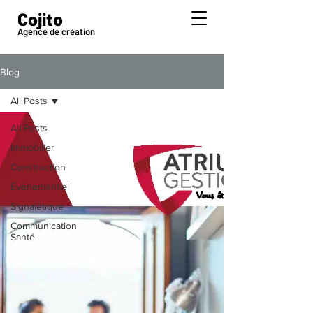
Cojito
Agence de création
Blog
All Posts
All Posts
Immobilier
Construction
Événementiel
Signalétique
Communication
Santé