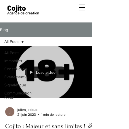
Cojito
Agence de création
Blog
All Posts
All Posts
Immobilier
Construction
Load video
Événementiel
Signalétique
Communication
Santé
julien jedoux
21 juin 2023
1 min de lecture
Cojito : Majeur et sans limites ! 🎉