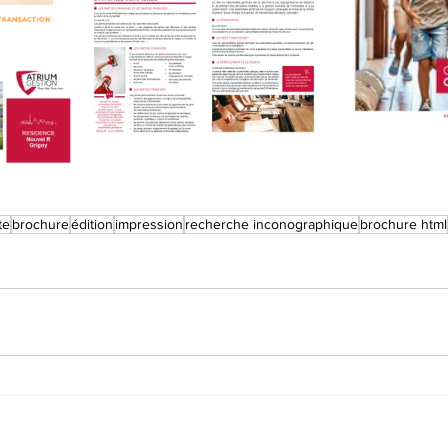
te
brochure
édition
impression
recherche inconographique
brochure html