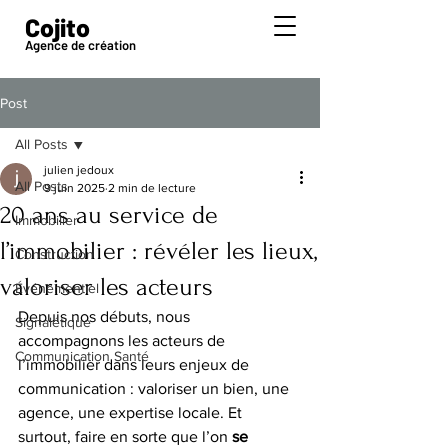
Cojito
Agence de création
Post
All Posts
julien jedoux
All Posts
9 juin 2025
2 min de lecture
20 ans au service de
Immobilier
l’immobilier : révéler les lieux,
Construction
valoriser les acteurs
Événementiel
Depuis nos débuts, nous 
Signalétique
accompagnons les acteurs de 
Communication Santé
l’immobilier dans leurs enjeux de 
communication : valoriser un bien, une 
agence, une expertise locale. Et 
surtout, faire en sorte que l’on 
se 