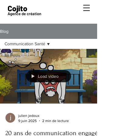
Cojito
Agence de création
Blog
Communication Santé
All Posts
Immobilier
Construction
Load video
Événementiel
Signalétique
Communication Santé
julien jedoux
9 juin 2025
2 min de lecture
20 ans de communication engagée